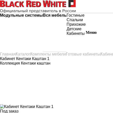
Модульные системы
Вся мебель
Гостиные
Спальни
Прихожие
Детские
Меню
Кабинеты
Главная
Каталог
Комплекты мебели
Готовые кабинеты
Кабине
Кабинет Кентаки Каштан 1
Коллекция
Кентаки каштан
Под заказ