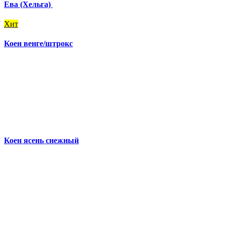
Ева (Хельга)
Хит
Коен венге/штрокс
Коен ясень снежный