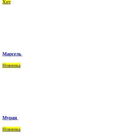
Хит
Марсель
Новинка
Муран
Новинка