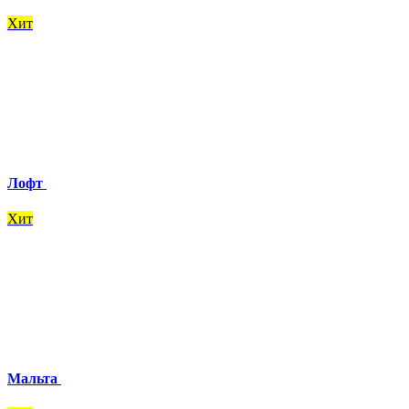
Хит
Лофт
Хит
Мальта