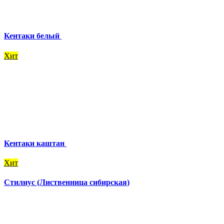
Кентаки белый
Хит
Кентаки каштан
Хит
Стилиус (Лиственница сибирская)