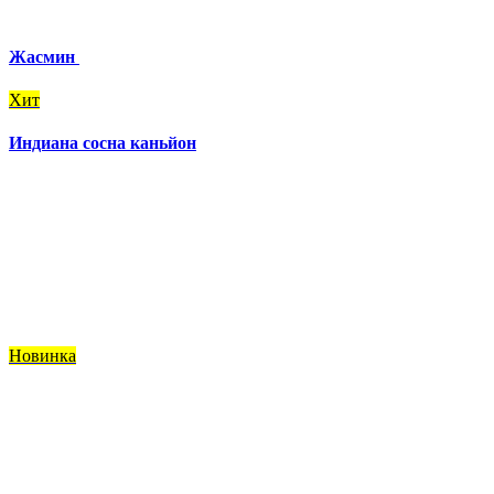
Жасмин
Хит
Индиана сосна каньйон
Новинка