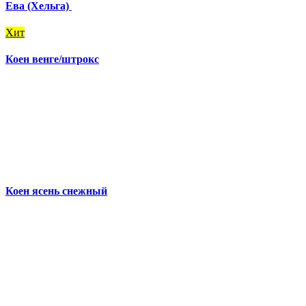
Ева (Хельга)
Хит
Коен венге/штрокс
Коен ясень снежный