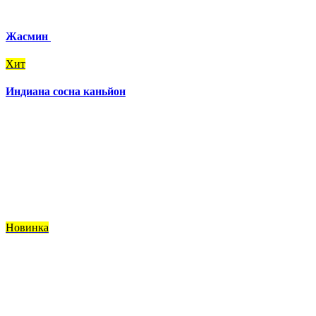
Жасмин
Хит
Индиана сосна каньйон
Новинка