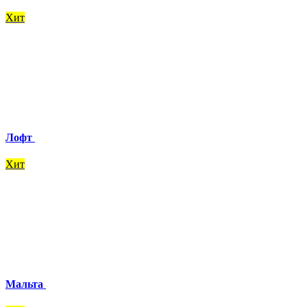
Хит
Лофт
Хит
Мальта