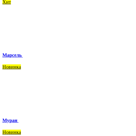
Хит
Марсель
Новинка
Муран
Новинка