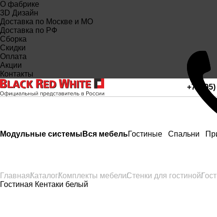
О фабрике
3D Дизайн
Доставка по Москве и МО
Доставка по РФ
Сборка
Скидки
Оплата
Акции
Контакты
+7 (495)
Модульные системы
Вся мебель
Гостиные
Спальни
Пр
Главная
Каталог
Комплекты мебели
Стенки для гостиной
Гос
Гостиная Кентаки белый