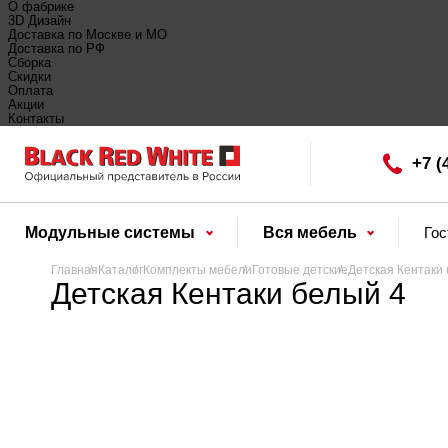
О фабрике
3D Дизайн
Доставка по Москве и МО
Доставка по РФ
Сборка
Скидки
Оплата
Акции
Контакты
+7 (
Модульные системы
Вся мебель
Го
Главная
Каталог
Комплекты мебели
Готовые детские
Детская Кентаки
Детская Кентаки белый 4