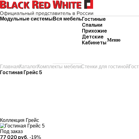
Модульные системы
Вся мебель
Гостиные
Спальни
Прихожие
Детские
Меню
Кабинеты
Главная
Каталог
Комплекты мебели
Стенки для гостиной
Гост
Гостиная Грейс 5
Коллекция
Грейс
Под заказ
77 020 руб.
-19%