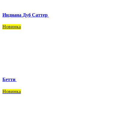
Индиана Дуб Саттер
Новинка
Бетти
Новинка