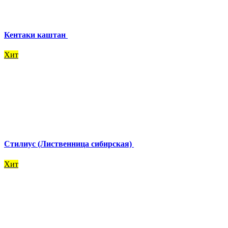
Кентаки каштан
Хит
Стилиус (Лиственница сибирская)
Хит